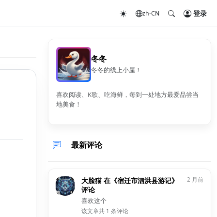
登录
zh-CN
冬冬
冬冬的线上小屋！
喜欢阅读、K歌、吃海鲜，每到一处地方最爱品尝当
地美食！
最新评论
大脸猫 在《宿迁市泗洪县游记》
2 月前
评论
喜欢这个
该文章共 1 条评论