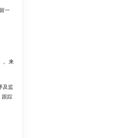
保留一
）。来
序及监
，跟踪