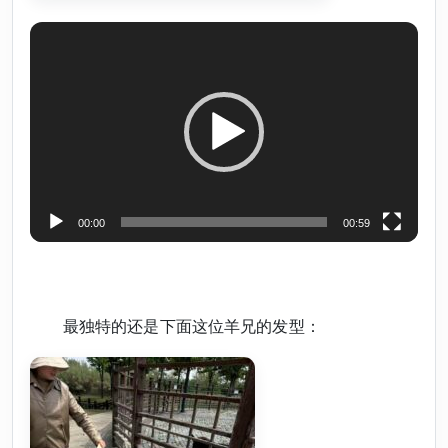
视
频
播
放
器
00:00
00:59
最独特的还是下面这位羊兄的发型：