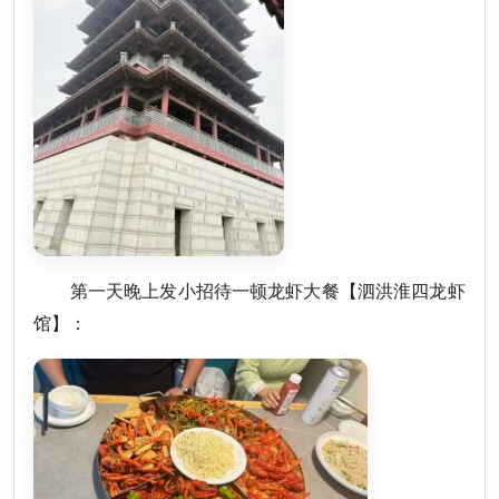
第一天晚上发小招待一顿龙虾大餐【泗洪淮四龙虾
馆】：