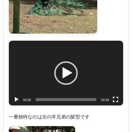
動
画
プ
レ
ー
ヤ
ー
00:00
00:59
一番独特なのは次の羊兄弟の髪型です