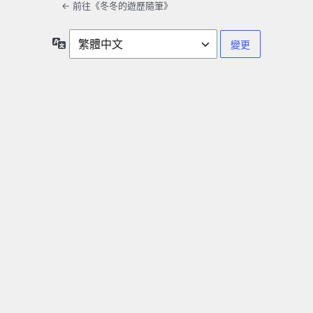
← 前往《冬冬的遊歷隨筆》
語
言